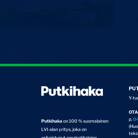
PU
Y-tu
OTA
p.
0
Putkihaka
on 100 % suomalainen
(Huo
LVI-alan yritys, joka on
teks
erikoistunut omakotitalojen