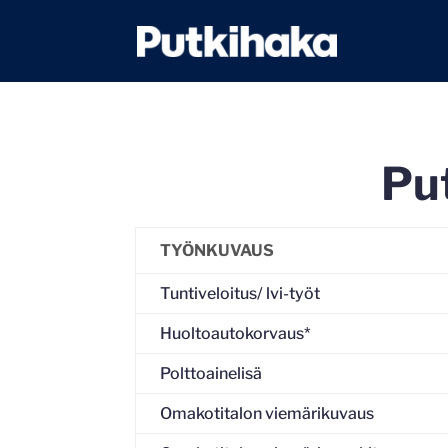
Put
TYÖNKUVAUS
Tuntiveloitus/ lvi-työt
Huoltoautokorvaus*
Polttoainelisä
Omakotitalon viemärikuvaus