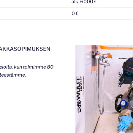
alk. 6000 €
0 €
RAKKASOPIMUKSEN
veloita, kun toimimme 80
isteestämme.
.