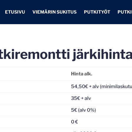
ETUSIVU
VIEMÄRIN SUKITUS
PUTKITYÖT
PUTK
kiremontti järkihint
Hinta alk.
54,50€ + alv (minimilaskutu
35€ + alv
5€ (alv 0%)
0 €