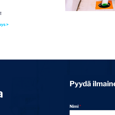
!
nys >
Pyydä ilmain
a
Nimi
*