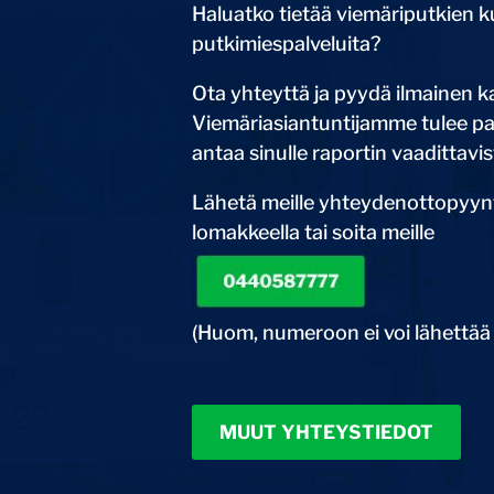
Haluatko tietää viemäriputkien k
putkimiespalveluita?
Ota yhteyttä ja pyydä ilmainen ka
Viemäriasiantuntijamme tulee pa
antaa sinulle raportin vaadittavis
Lähetä meille yhteydenottopyynt
lomakkeella tai soita meille
0440587777
(Huom, numeroon ei voi lähettää 
MUUT YHTEYSTIEDOT