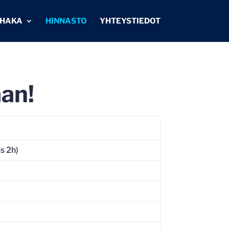
IHAKA
HINNASTO
YHTEYSTIEDOT
aan!
s 2h)