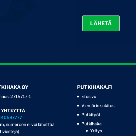
LÄHETÄ
TKIHAKA OY
PUTKIHAKA.FI
nnus: 2715717-1
Etusivu
Viemärin sukitus
 YHTEYTTÄ
Putkityöt
440587777
Putkihaka
m, numeroon ei voi lähettää
Yritys
tiviestejä)