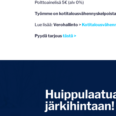
Polttoainelisä 5€ (alv 0%)
Työmme on kotitalousvähennyskelpoista
Lue lisää:
Verohallinto
>
Kotitalousvähen
Pyydä tarjous
tästä >
Huippulaatu
järkihintaan!