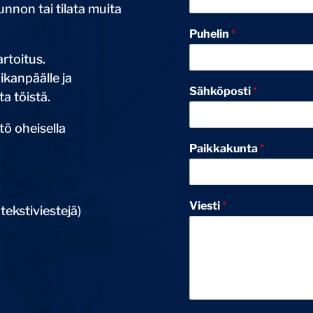
unnon tai tilata muita
Puhelin
*
rtoitus.
ikanpäälle ja
Sähköposti
*
ta töistä.
ö oheisella
Paikkakunta
*
Viesti
*
tekstiviestejä)