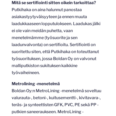
Mitä se sertifiointi sitten oikein tarkoittaa?
Putkihaka on aina halunnut panostaa
asiakastyytyväisyyteen ja ennen muuta
laadukkaaseen lopputulokseen. Laadukas jälki
ei ole vain meidän puhetta, vaan
menetelmämme (työsuorite ja sen
laadunvalvonta) on sertifioitu. Sertifiointi on
suoritettu siten, että Putkihaka on toteuttanut
työsuorituksen, jossa Boldan Oy on valvonut
malliputkiston sukituksen kaikkine
työvaiheineen.
Metrolining -menetelmä
Boldan Oy:n MetroLining -menetelmä soveltuu
valurauta-, betoni-, kuitusementti-, kivitavara-,
teräs- ja synteettisten GFK, PVC, PE sekä PP -
putkien saneeraukseen. MetroLining -