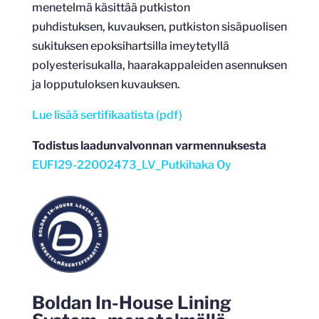
menetelmä käsittää putkiston
puhdistuksen, kuvauksen, putkiston sisäpuolisen
sukituksen epoksihartsilla imeytetyllä
polyesterisukalla, haarakappaleiden asennuksen
ja lopputuloksen kuvauksen.
Lue lisää sertifikaatista (pdf)
Todistus laadunvalvonnan varmennuksesta
EUFI29-22002473_LV_Putkihaka Oy
Boldan In-House Lining