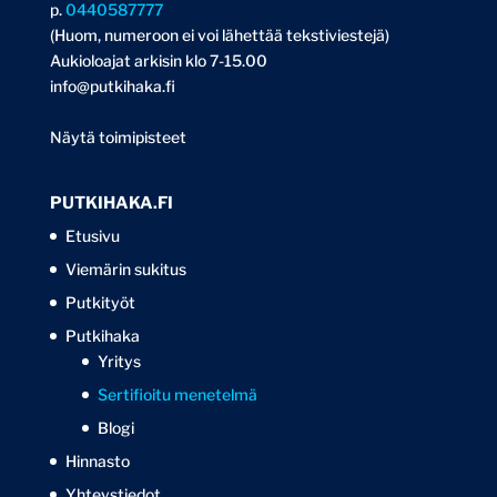
p.
0440587777
(Huom, numeroon ei voi lähettää tekstiviestejä)
Aukioloajat arkisin klo 7-15.00
info@putkihaka.fi
Näytä toimipisteet
PUTKIHAKA.FI
Etusivu
Viemärin sukitus
Putkityöt
Putkihaka
Yritys
Sertifioitu menetelmä
Blogi
Hinnasto
Yhteystiedot