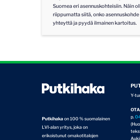
Suomea eri asennuskohteisiin. Näin o
riippumatta siitä, onko asennuskohde
yhteyttä ja pyydä ilmainen kartoitus.
PU
Y-tu
OTA
p.
0
Putkihaka
on 100 % suomalainen
(Huo
LVI-alan yritys, joka on
teks
erikoistunut omakotitalojen
Auki