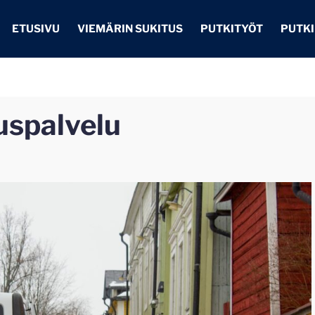
ETUSIVU
VIEMÄRIN SUKITUS
PUTKITYÖT
PUTK
uspalvelu