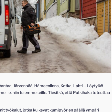
 Vantaa, Järvenpää, Hämeenlinna, Kotka, Lahti… Löytyikö
 meille, niin tulemme teille. Tiesitkö, että Putkihaka toteuttaa
t työkalut, jotka kulkevat kumipyörien päällä ympäri