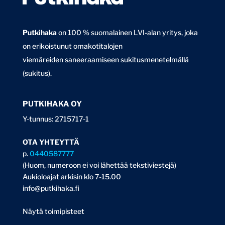
Putkihaka
on 100 % suomalainen LVI-alan yritys, joka
on erikoistunut omakotitalojen
viemäreiden saneeraamiseen sukitusmenetelmällä
(sukitus).
PUTKIHAKA OY
Y-tunnus: 2715717-1
OTA YHTEYTTÄ
p.
0440587777
(Huom, numeroon ei voi lähettää tekstiviestejä)
Aukioloajat arkisin klo 7-15.00
info@putkihaka.fi
Näytä toimipisteet