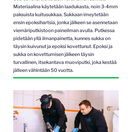
Materiaalina käytetään laadukasta, noin 3-4mm
paksuista kuitusukkaa. Sukkaan imeytetään
ensin epoksihartsia, jonka jälkeen se asennetaan
viemäriputkistoon paineilman avulla. Putkessa
pidetään yllä ilmanpainetta, kunnes sukka on
täysin kuivunut ja epoksi kovettunut. Epoksi ja
sukka on kovettumisen jälkeen täysin
turvallinen, itsekantava muoviputki, joka kestää
jälleen vähintään 50 vuotta.