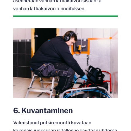
asennetaan vanhan lattiakaivon sisään tai
vanhan lattiakaivon pinnoituksen.
6. Kuvantaminen
Valmistunut putkiremontti kuvataan
kokonaisuudessaan ja tallenne käydään yhdessä