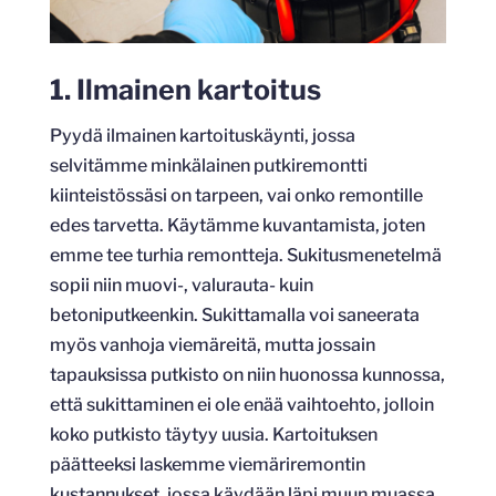
1. Ilmainen kartoitus
Pyydä ilmainen kartoituskäynti, jossa
selvitämme minkälainen putkiremontti
kiinteistössäsi on tarpeen, vai onko remontille
edes tarvetta. Käytämme kuvantamista, joten
emme tee turhia remontteja. Sukitusmenetelmä
sopii niin muovi-, valurauta- kuin
betoniputkeenkin. Sukittamalla voi saneerata
myös vanhoja viemäreitä, mutta jossain
tapauksissa putkisto on niin huonossa kunnossa,
että sukittaminen ei ole enää vaihtoehto, jolloin
koko putkisto täytyy uusia. Kartoituksen
päätteeksi laskemme viemäriremontin
kustannukset, jossa käydään läpi muun muassa