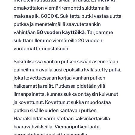
omakotitalon viemäriremontti sukittamalla
maksaa alk. 6000 €. Sukitettu putki vastaa uutta
putkea ja menetelmällä saavutetaankin
vähintään
50 vuoden käyttöikä
. Tarjoamme
sukittamillemme viemäreille 20 vuoden
vuotamattomuustakuun.
Sukituksessa vanhan putken sisään asennetaan
paineilman avulla uusi epoksilla kyllästetty putki,
joka kovettuessaan korjaa vanhan putken
halkeamat ja reiät. Putkessa pidetään yllä
ilmanpainetta, kunnes sukka on täysin kuivunut
ja kovettunut. Kovettunut sukka muodostaa
putken sisälle uuden kantavan putken.
Haarakohdat varmistetaan kaksinkertaisilla
haaravahvikkeilla. Viemäriputken laatu
varmistetaan lopuksi kuvaamalla.