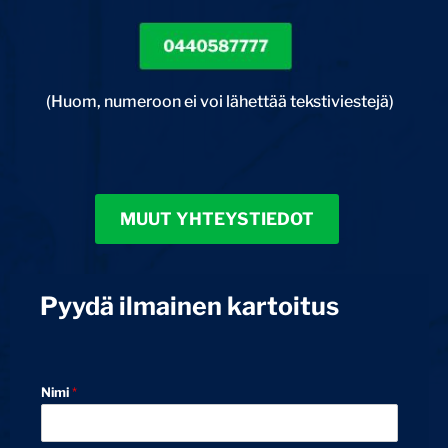
0440587777
(Huom, numeroon ei voi lähettää tekstiviestejä)
MUUT YHTEYSTIEDOT
Pyydä ilmainen kartoitus
Nimi
*