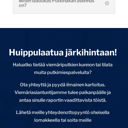
Miten laadukas Putkihakan asennus
on?
Huippulaatua järkihintaan!
Haluatko tietää viemäriputkien kunnon tai tilata
muita putkimiespalveluita?
Ota yhteyttä ja pyydä ilmainen kartoitus.
Viemäriasiantuntijamme tulee paikanpäälle ja
antaa sinulle raportin vaadittavista töistä.
Lähetä meille yhteydenottopyyntö oheisella
lomakkeella tai soita meille