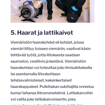
5. Haarat ja lattikaivot
Viemäristön haarakohdat eli kohdat, joissa
viemäri liittyy toiseen viemäriin, vaativat käsin
tehtävää työtä, jotta liitoksesta saadaan
saumaton, vesitiivis ja kestävä. Viemäristön
haarakohdan voi toteuttaa joko limisukituksella
tai asentamalla liitoskohtaan
tehdasvalmisteiset, kaksinkertaiset
haarakappaleet. Putkihakan sukittajilta onnistuu
kumpi tahansa liitosmenetelmä. Lattiakaivoihin
voi valita joko lattiakaivoinsertin, joka