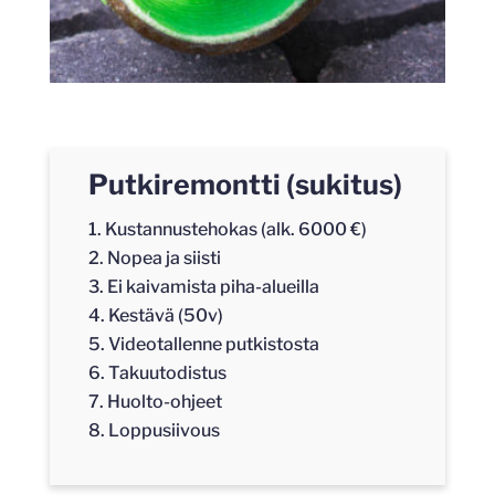
Putkiremontti (sukitus)
Kustannustehokas (alk. 6000 €)
Nopea ja siisti
Ei kaivamista piha-alueilla
Kestävä (50v)
Videotallenne putkistosta
Takuutodistus
Huolto-ohjeet
Loppusiivous