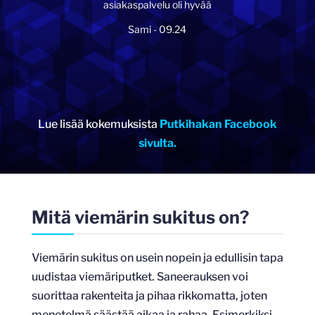
asiakaspalvelu oli hyvää
Sami - 09.24
Lue lisää kokemuksista
Putkihakan Facebook
sivulta.
Mitä viemärin sukitus on?
Viemärin sukitus on usein nopein ja edullisin tapa
uudistaa viemäriputket. Saneerauksen voi
suorittaa rakenteita ja pihaa rikkomatta, joten
menetelmä säästää aikaa ja rahaa. Esimerkiksi