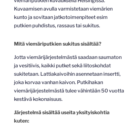
viemäriputkien kuvauksella Helsingissä.
Kuvaamisen avulla varmistetaan viemärien
kunto ja sovitaan jatkotoimenpiteet esim
putkien puhdistus, rassaus tai sukitus.
Mitä viemäriputkien sukitus sisältää?
Jotta viemärijärjestelmästä saadaan saumaton
ja vesitiivis, kaikki putket sekä liitoskohdat
sukitetaan. Lattiakaivoihin asennetaan insertti,
joka korvaa vanhan kaivon. Putkihakan
viemärijärjestelmästä tulee vähintään 50 vuotta
kestävä kokonaisuus.
Järjestelmä sisältää useita yksityiskohtia
kuten: