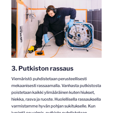
3. Putkiston rassaus
Viemäristö puhdistetaan perusteellisesti
mekaanisesti rassaamalla. Vanhasta putkistosta
poistetaan kaikki ylimääräinen kuten hiukset,
hiekka, rasva ja ruoste. Huolellisella rassauksella
varmistamme hyvän pohjan sukitukselle. Kun
jyrsintä on valmis, putkisto puhdistetaan