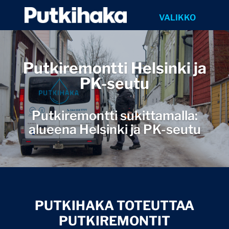
Putkiremontti Helsinki ja
PK-seutu
Putkiremontti sukittamalla:
alueena Helsinki ja PK-seutu
PUTKIHAKA TOTEUTTAA
PUTKIREMONTIT