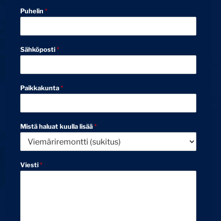
Puhelin
*
Sähköposti
*
Paikkakunta
*
Mistä haluat kuulla lisää
*
Viesti
*